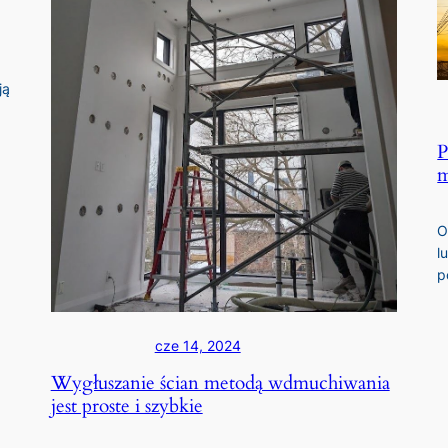
ją
P
m
O
l
p
cze 14, 2024
Wygłuszanie ścian metodą wdmuchiwania
jest proste i szybkie