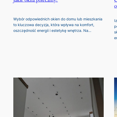
Jakie okna polecamy?
C
o
Wybór odpowiednich okien do domu lub mieszkania
I
to kluczowa decyzja, która wpływa na komfort,
p
oszczędność energii i estetykę wnętrza. Na…
s
e