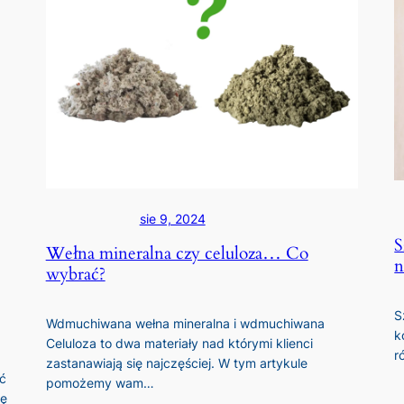
sie 9, 2024
S
Wełna mineralna czy celuloza… Co
n
wybrać?
S
Wdmuchiwana wełna mineralna i wdmuchiwana
k
Celuloza to dwa materiały nad którymi klienci
r
zastanawiają się najczęściej. W tym artykule
ść
pomożemy wam…
ię