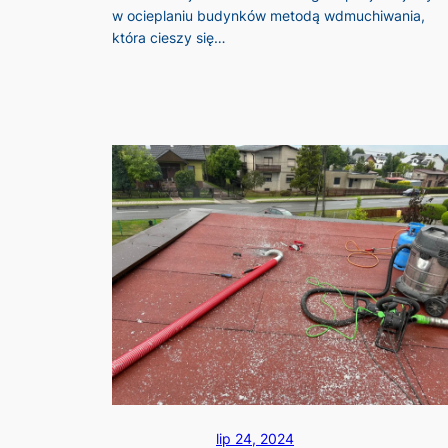
w ocieplaniu budynków metodą wdmuchiwania,
która cieszy się…
lip 24, 2024