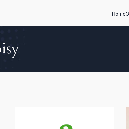
Home
O
isy